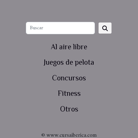
Al aire libre
Juegos de pelota
Concursos
Fitness
Otros
© www.cursaiberica.com