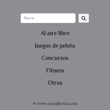
Al aire libre
Juegos de pelota
Concursos
Fitness
Otros
© www.cursaiberica.com