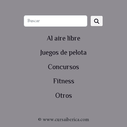
Al aire libre
Juegos de pelota
Concursos
Fitness
Otros
© www.cursaiberica.com