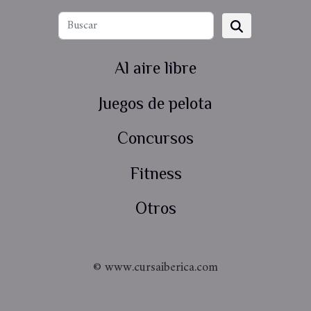
Al aire libre
Juegos de pelota
Concursos
Fitness
Otros
© www.cursaiberica.com